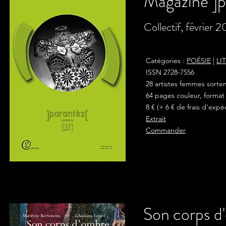
Magazine ]pa
Collectif, février 
Catégories :
POÉSIE
|
LI
ISSN 2728-7556
28 artistes femmes sorte
64 pages couleur, format
8 € (+ 6 € de frais d'expé
Extrait
Commander
Son corps d