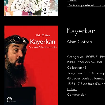
L'avis du poète et critiq
Kayerkan
Alain Cotten
Catégories :
POÉSIE
|
PH
ISBN 979-10-95057-00-0
Collection 48
Tirage limité à 100 exem
48 pages couleur, format 
15 € (+ 7 € de frais d'exp
Extrait
Commander