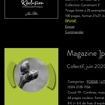
Collection Carrément Z
Tirage limité à 25 exempla
100 pages, format 21x21, 
ÉPUISÉ.
Extrait
Commander
Magazine ]pa
Collectif, juin 202
Catégories :
POÉSIE
|
LI
ISSN 2728-7556
Covid-19 : Confinés, mais 
64 pages couleur, format
8 € (+ 6 € de frais d'expé