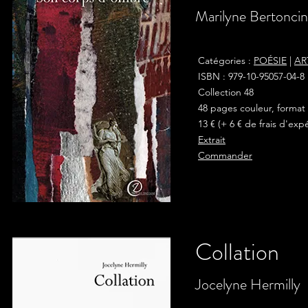
Marilyne Bertoncini
Catégories :
POÉSIE
|
AR
ISBN : 979-10-95057-04-8
Collection 48
48 pages couleur, format
13 € (+ 6 € de frais d'exp
Extrait
Commander
Collation
Jocelyne Hermilly