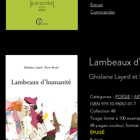
Extrait
Commander
Lambeaux d
Ghislaine Lejard et
Catégories :
POÉSIE
|
AR
ISBN 979-10-95057-01-7
Collection 48
Tirage limité à 100 exem
48 pages couleur, format 
ÉPUISÉ
Extrait