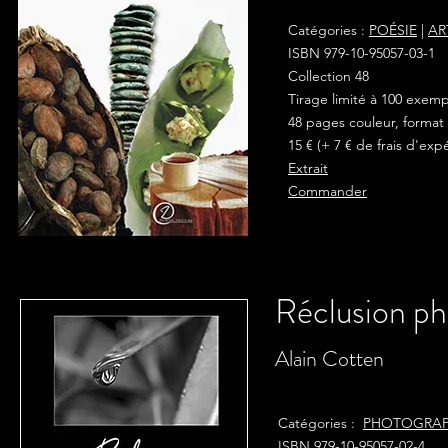
Catégories :
POÉSIE
|
AR
ISBN 979-10-95057-03-1
Collection 48
Tirage limité à 100 exem
48 pages couleur, format 
15 € (+ 7 € de frais d'exp
Extrait
Commander
Réclusion p
Alain Cotten
Catégories :
PHOTOGRAP
ISBN 979-10-95057-02-4