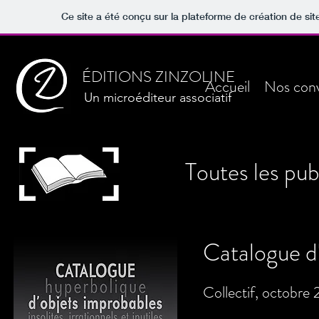
Ce site a été conçu sur la plateforme de création de sit
ÉDITIONS ZINZOLINE
Accueil
Nos conv
Un microéditeur associatif
Toutes les pub
Catalogue d
Collectif, octobre